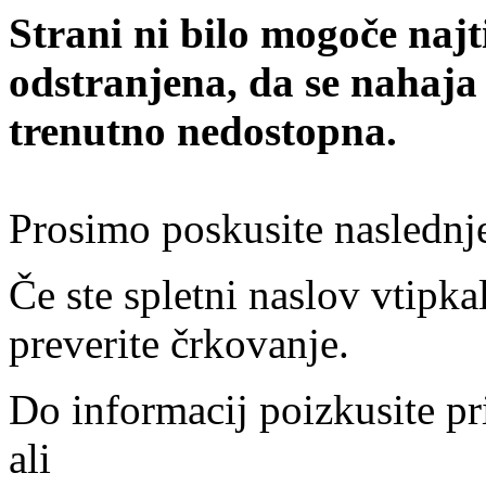
Strani ni bilo mogoče najt
odstranjena, da se nahaja
trenutno nedostopna.
Prosimo poskusite naslednj
Če ste spletni naslov vtipkal
preverite črkovanje.
Do informacij poizkusite pr
ali