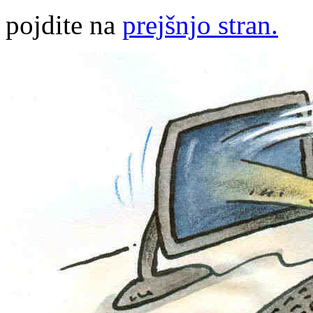
pojdite na
prejšnjo stran.