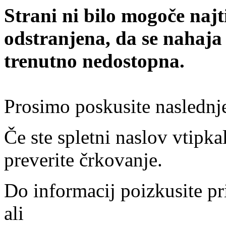
Strani ni bilo mogoče najt
odstranjena, da se nahaja
trenutno nedostopna.
Prosimo poskusite naslednj
Če ste spletni naslov vtipkal
preverite črkovanje.
Do informacij poizkusite pr
ali