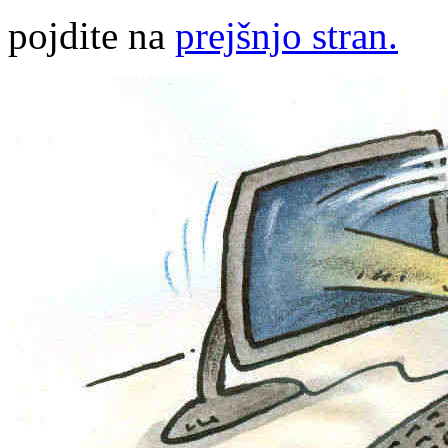
pojdite na
prejšnjo stran.