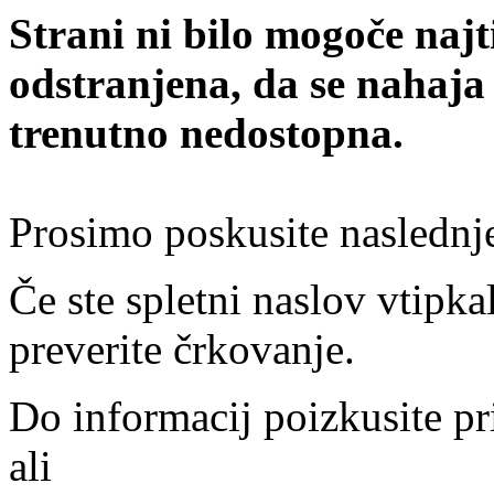
Strani ni bilo mogoče najt
odstranjena, da se nahaja
trenutno nedostopna.
Prosimo poskusite naslednj
Če ste spletni naslov vtipkal
preverite črkovanje.
Do informacij poizkusite pr
ali