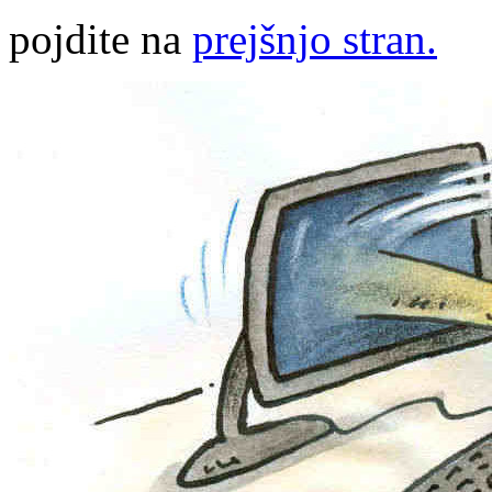
pojdite na
prejšnjo stran.