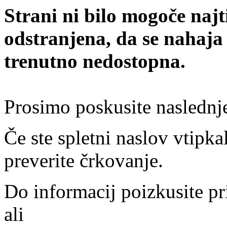
Strani ni bilo mogoče najt
odstranjena, da se nahaja
trenutno nedostopna.
Prosimo poskusite naslednj
Če ste spletni naslov vtipkal
preverite črkovanje.
Do informacij poizkusite pr
ali