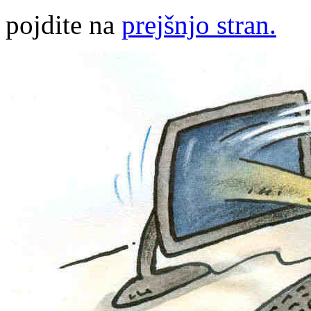
pojdite na
prejšnjo stran.