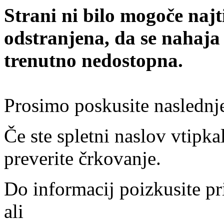
Strani ni bilo mogoče najt
odstranjena, da se nahaja
trenutno nedostopna.
Prosimo poskusite naslednj
Če ste spletni naslov vtipkal
preverite črkovanje.
Do informacij poizkusite pr
ali