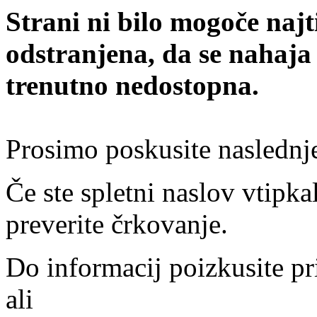
Strani ni bilo mogoče najt
odstranjena, da se nahaja
trenutno nedostopna.
Prosimo poskusite naslednj
Če ste spletni naslov vtipkal
preverite črkovanje.
Do informacij poizkusite pr
ali