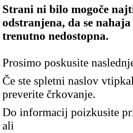
Strani ni bilo mogoče najt
odstranjena, da se nahaja
trenutno nedostopna.
Prosimo poskusite naslednj
Če ste spletni naslov vtipkal
preverite črkovanje.
Do informacij poizkusite pr
ali