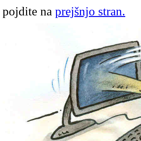
pojdite na
prejšnjo stran.