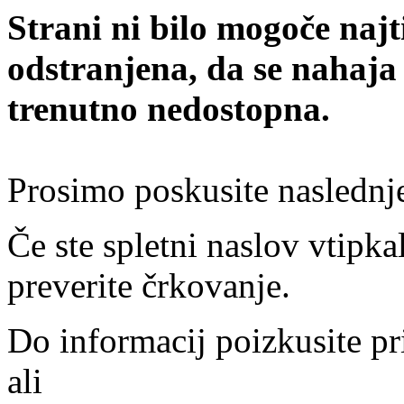
Strani ni bilo mogoče najt
odstranjena, da se nahaja
trenutno nedostopna.
Prosimo poskusite naslednj
Če ste spletni naslov vtipkal
preverite črkovanje.
Do informacij poizkusite pr
ali