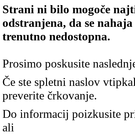
Strani ni bilo mogoče najt
odstranjena, da se nahaja
trenutno nedostopna.
Prosimo poskusite naslednj
Če ste spletni naslov vtipkal
preverite črkovanje.
Do informacij poizkusite pr
ali