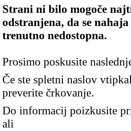
Strani ni bilo mogoče najt
odstranjena, da se nahaja
trenutno nedostopna.
Prosimo poskusite naslednj
Če ste spletni naslov vtipkal
preverite črkovanje.
Do informacij poizkusite pr
ali