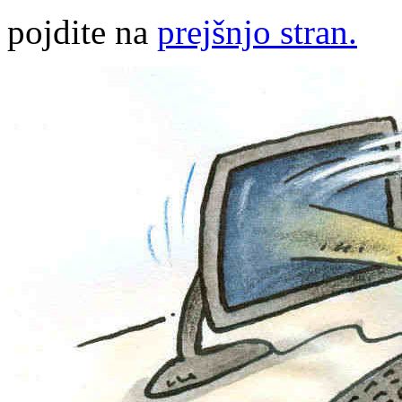
pojdite na
prejšnjo stran.