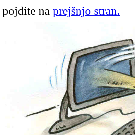
pojdite na
prejšnjo stran.