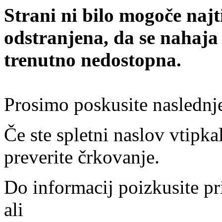
Strani ni bilo mogoče najt
odstranjena, da se nahaja
trenutno nedostopna.
Prosimo poskusite naslednj
Če ste spletni naslov vtipkal
preverite črkovanje.
Do informacij poizkusite pr
ali