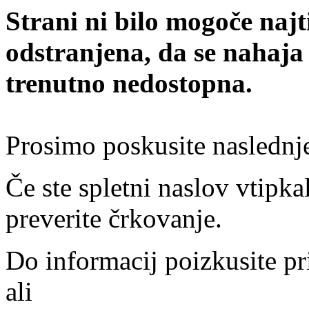
Strani ni bilo mogoče najt
odstranjena, da se nahaja
trenutno nedostopna.
Prosimo poskusite naslednj
Če ste spletni naslov vtipkal
preverite črkovanje.
Do informacij poizkusite pr
ali