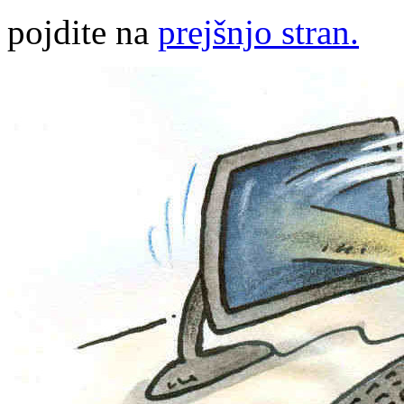
pojdite na
prejšnjo stran.