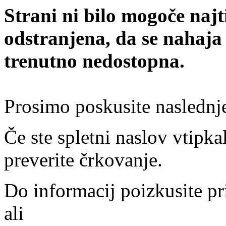
Strani ni bilo mogoče najt
odstranjena, da se nahaja
trenutno nedostopna.
Prosimo poskusite naslednj
Če ste spletni naslov vtipkal
preverite črkovanje.
Do informacij poizkusite pr
ali