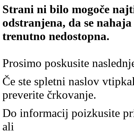
Strani ni bilo mogoče najt
odstranjena, da se nahaja
trenutno nedostopna.
Prosimo poskusite naslednj
Če ste spletni naslov vtipkal
preverite črkovanje.
Do informacij poizkusite pr
ali