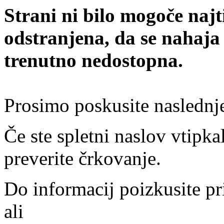
Strani ni bilo mogoče najt
odstranjena, da se nahaja
trenutno nedostopna.
Prosimo poskusite naslednj
Če ste spletni naslov vtipkal
preverite črkovanje.
Do informacij poizkusite pr
ali