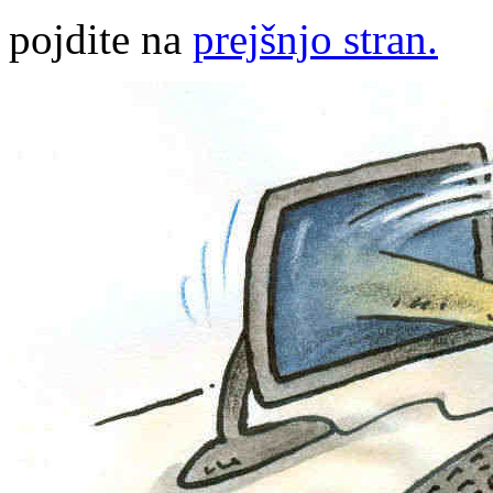
pojdite na
prejšnjo stran.