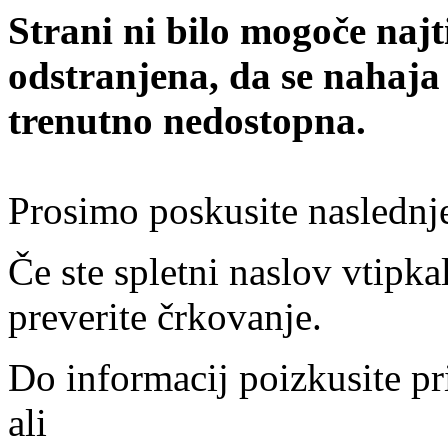
Strani ni bilo mogoče najt
odstranjena, da se nahaja
trenutno nedostopna.
Prosimo poskusite naslednj
Če ste spletni naslov vtipkal
preverite črkovanje.
Do informacij poizkusite pr
ali