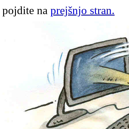
pojdite na
prejšnjo stran.