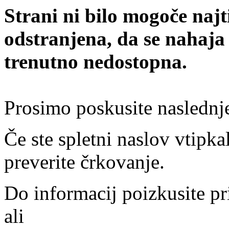
Strani ni bilo mogoče najt
odstranjena, da se nahaja
trenutno nedostopna.
Prosimo poskusite naslednj
Če ste spletni naslov vtipkal
preverite črkovanje.
Do informacij poizkusite pr
ali