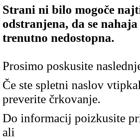
Strani ni bilo mogoče najt
odstranjena, da se nahaja
trenutno nedostopna.
Prosimo poskusite naslednj
Če ste spletni naslov vtipkal
preverite črkovanje.
Do informacij poizkusite pr
ali