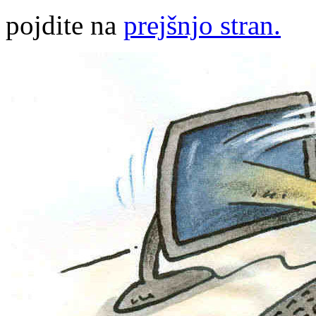
pojdite na
prejšnjo stran.