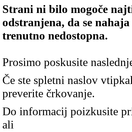
Strani ni bilo mogoče najt
odstranjena, da se nahaja
trenutno nedostopna.
Prosimo poskusite naslednj
Če ste spletni naslov vtipkal
preverite črkovanje.
Do informacij poizkusite pr
ali