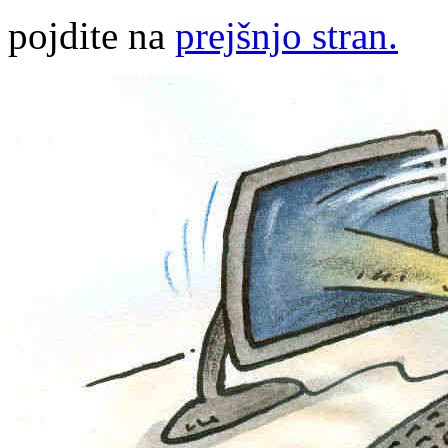
pojdite na
prejšnjo stran.