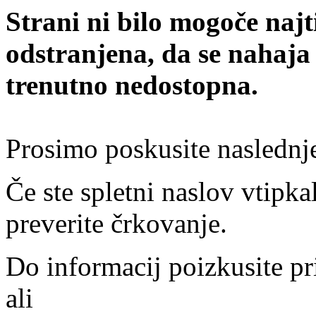
Strani ni bilo mogoče najt
odstranjena, da se nahaja
trenutno nedostopna.
Prosimo poskusite naslednj
Če ste spletni naslov vtipkal
preverite črkovanje.
Do informacij poizkusite pr
ali