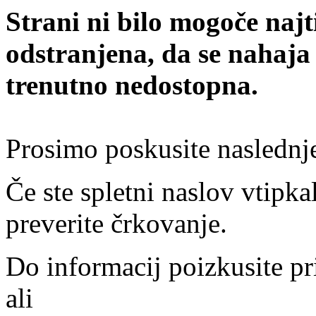
Strani ni bilo mogoče najt
odstranjena, da se nahaja
trenutno nedostopna.
Prosimo poskusite naslednj
Če ste spletni naslov vtipkal
preverite črkovanje.
Do informacij poizkusite pr
ali