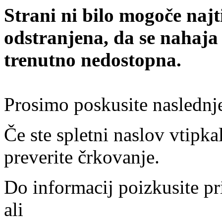
Strani ni bilo mogoče najt
odstranjena, da se nahaja
trenutno nedostopna.
Prosimo poskusite naslednj
Če ste spletni naslov vtipkal
preverite črkovanje.
Do informacij poizkusite pr
ali