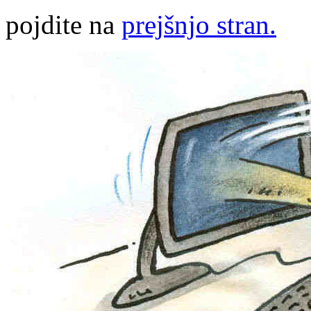
pojdite na
prejšnjo stran.