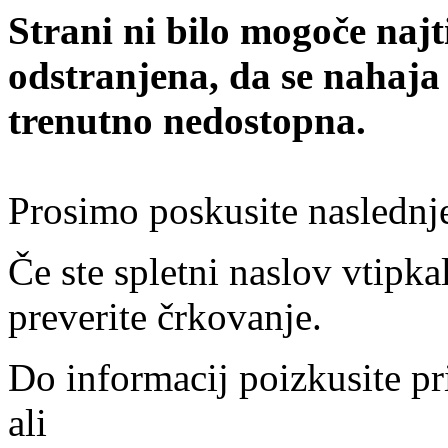
Strani ni bilo mogoče najt
odstranjena, da se nahaja
trenutno nedostopna.
Prosimo poskusite naslednj
Če ste spletni naslov vtipkal
preverite črkovanje.
Do informacij poizkusite pr
ali