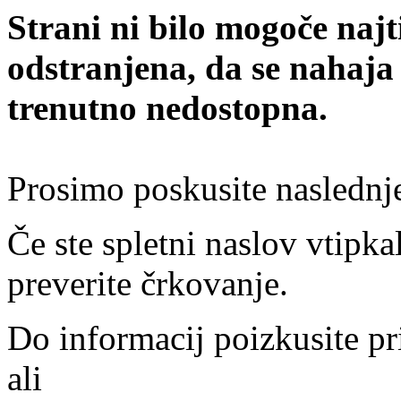
Strani ni bilo mogoče najt
odstranjena, da se nahaja
trenutno nedostopna.
Prosimo poskusite naslednj
Če ste spletni naslov vtipkal
preverite črkovanje.
Do informacij poizkusite pr
ali