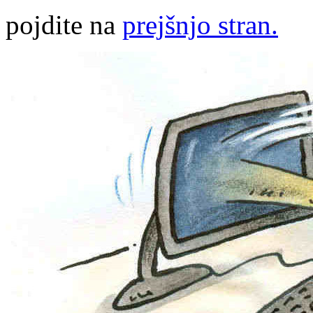
pojdite na
prejšnjo stran.