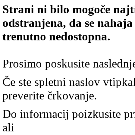
Strani ni bilo mogoče najt
odstranjena, da se nahaja
trenutno nedostopna.
Prosimo poskusite naslednj
Če ste spletni naslov vtipkal
preverite črkovanje.
Do informacij poizkusite pr
ali