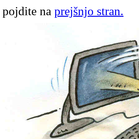
pojdite na
prejšnjo stran.