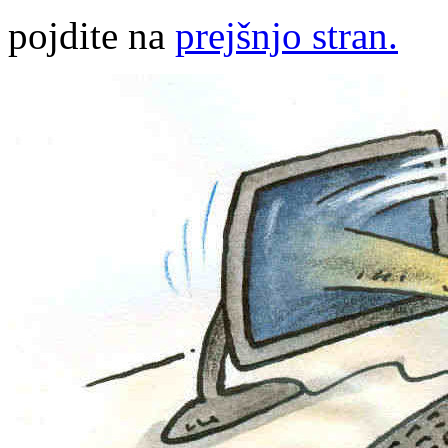
pojdite na
prejšnjo stran.