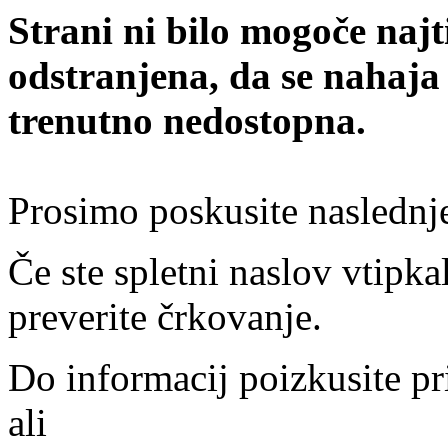
Strani ni bilo mogoče najt
odstranjena, da se nahaja
trenutno nedostopna.
Prosimo poskusite naslednj
Če ste spletni naslov vtipkal
preverite črkovanje.
Do informacij poizkusite pr
ali