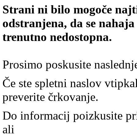
Strani ni bilo mogoče najt
odstranjena, da se nahaja
trenutno nedostopna.
Prosimo poskusite naslednj
Če ste spletni naslov vtipkal
preverite črkovanje.
Do informacij poizkusite pr
ali