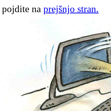
pojdite na
prejšnjo stran.