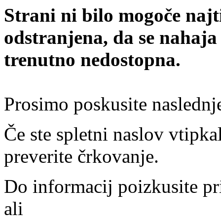
Strani ni bilo mogoče najt
odstranjena, da se nahaja
trenutno nedostopna.
Prosimo poskusite naslednj
Če ste spletni naslov vtipkal
preverite črkovanje.
Do informacij poizkusite pr
ali