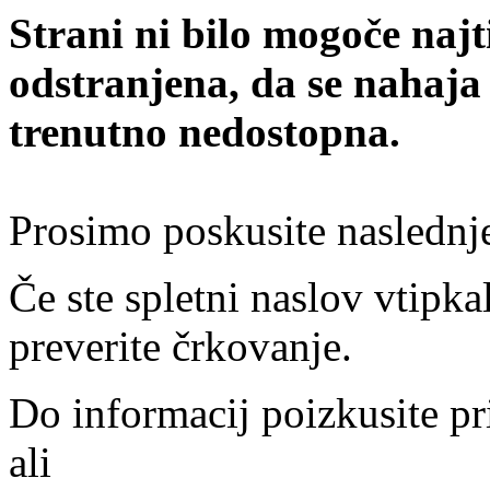
Strani ni bilo mogoče najt
odstranjena, da se nahaja
trenutno nedostopna.
Prosimo poskusite naslednj
Če ste spletni naslov vtipkal
preverite črkovanje.
Do informacij poizkusite pr
ali