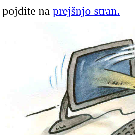
pojdite na
prejšnjo stran.