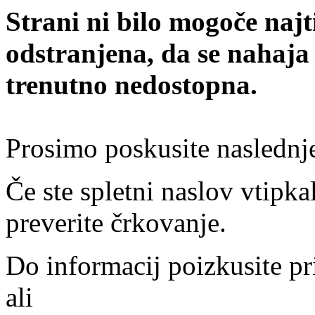
Strani ni bilo mogoče najt
odstranjena, da se nahaja
trenutno nedostopna.
Prosimo poskusite naslednj
Če ste spletni naslov vtipkal
preverite črkovanje.
Do informacij poizkusite pr
ali