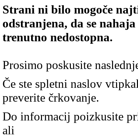
Strani ni bilo mogoče najt
odstranjena, da se nahaja
trenutno nedostopna.
Prosimo poskusite naslednj
Če ste spletni naslov vtipkal
preverite črkovanje.
Do informacij poizkusite pr
ali