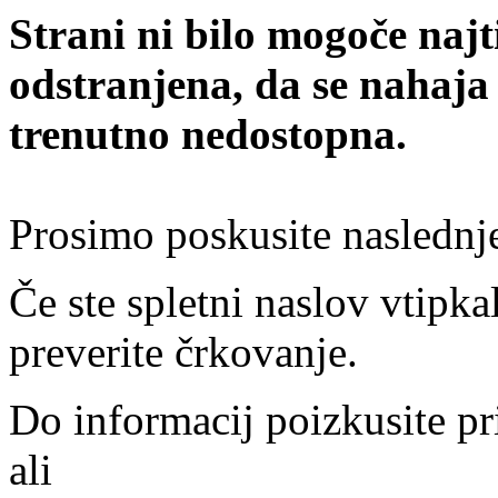
Strani ni bilo mogoče najt
odstranjena, da se nahaja
trenutno nedostopna.
Prosimo poskusite naslednj
Če ste spletni naslov vtipkal
preverite črkovanje.
Do informacij poizkusite pr
ali