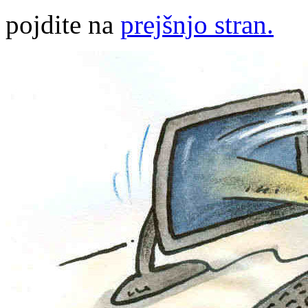
pojdite na
prejšnjo stran.