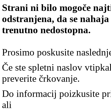
Strani ni bilo mogoče najt
odstranjena, da se nahaja
trenutno nedostopna.
Prosimo poskusite naslednj
Če ste spletni naslov vtipkal
preverite črkovanje.
Do informacij poizkusite pr
ali