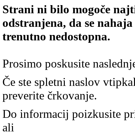
Strani ni bilo mogoče najt
odstranjena, da se nahaja
trenutno nedostopna.
Prosimo poskusite naslednj
Če ste spletni naslov vtipkal
preverite črkovanje.
Do informacij poizkusite pr
ali