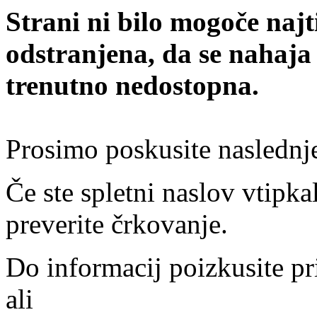
Strani ni bilo mogoče najt
odstranjena, da se nahaja
trenutno nedostopna.
Prosimo poskusite naslednj
Če ste spletni naslov vtipkal
preverite črkovanje.
Do informacij poizkusite pr
ali