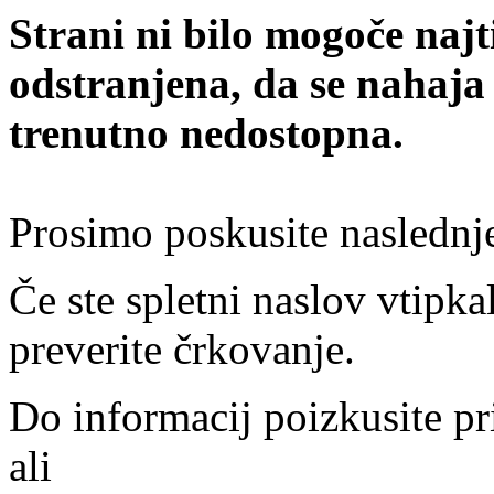
Strani ni bilo mogoče najt
odstranjena, da se nahaja
trenutno nedostopna.
Prosimo poskusite naslednj
Če ste spletni naslov vtipkal
preverite črkovanje.
Do informacij poizkusite pr
ali