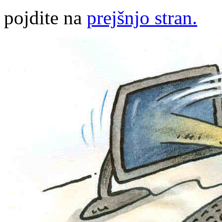
pojdite na
prejšnjo stran.