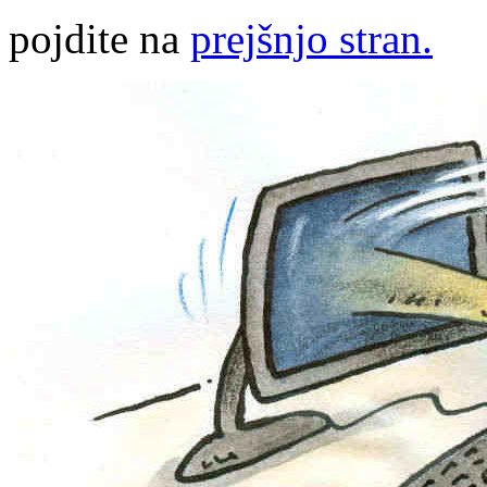
pojdite na
prejšnjo stran.