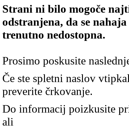
Strani ni bilo mogoče najt
odstranjena, da se nahaja
trenutno nedostopna.
Prosimo poskusite naslednj
Če ste spletni naslov vtipkal
preverite črkovanje.
Do informacij poizkusite pr
ali