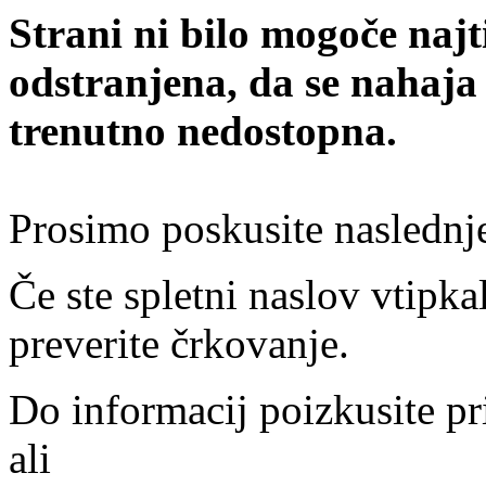
Strani ni bilo mogoče najt
odstranjena, da se nahaja
trenutno nedostopna.
Prosimo poskusite naslednj
Če ste spletni naslov vtipkal
preverite črkovanje.
Do informacij poizkusite pr
ali