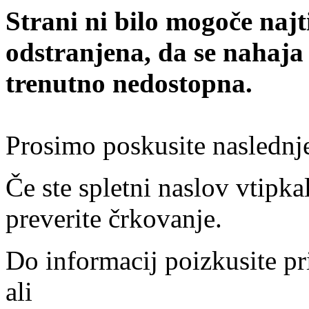
Strani ni bilo mogoče najt
odstranjena, da se nahaja
trenutno nedostopna.
Prosimo poskusite naslednj
Če ste spletni naslov vtipkal
preverite črkovanje.
Do informacij poizkusite pr
ali