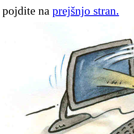
pojdite na
prejšnjo stran.