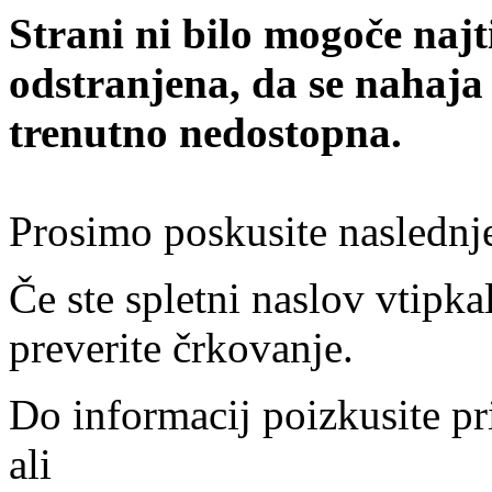
Strani ni bilo mogoče najt
odstranjena, da se nahaja
trenutno nedostopna.
Prosimo poskusite naslednj
Če ste spletni naslov vtipkal
preverite črkovanje.
Do informacij poizkusite pr
ali