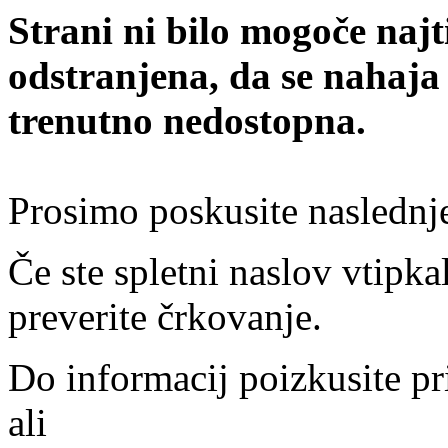
Strani ni bilo mogoče najt
odstranjena, da se nahaja
trenutno nedostopna.
Prosimo poskusite naslednj
Če ste spletni naslov vtipkal
preverite črkovanje.
Do informacij poizkusite pr
ali