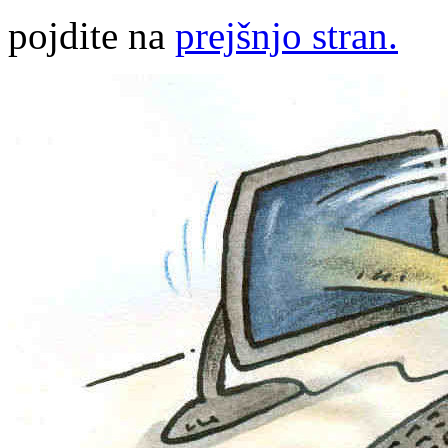
pojdite na
prejšnjo stran.