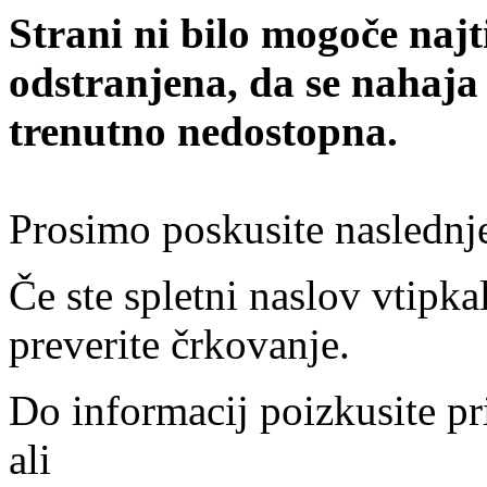
Strani ni bilo mogoče najt
odstranjena, da se nahaja
trenutno nedostopna.
Prosimo poskusite naslednj
Če ste spletni naslov vtipkal
preverite črkovanje.
Do informacij poizkusite pr
ali