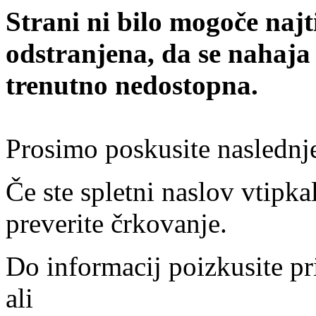
Strani ni bilo mogoče najt
odstranjena, da se nahaja
trenutno nedostopna.
Prosimo poskusite naslednj
Če ste spletni naslov vtipkal
preverite črkovanje.
Do informacij poizkusite pr
ali