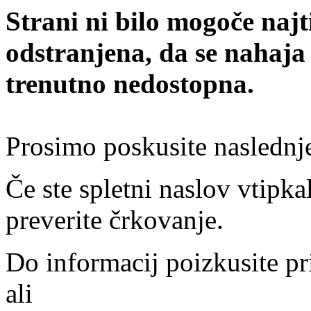
Strani ni bilo mogoče najt
odstranjena, da se nahaja
trenutno nedostopna.
Prosimo poskusite naslednj
Če ste spletni naslov vtipkal
preverite črkovanje.
Do informacij poizkusite pr
ali