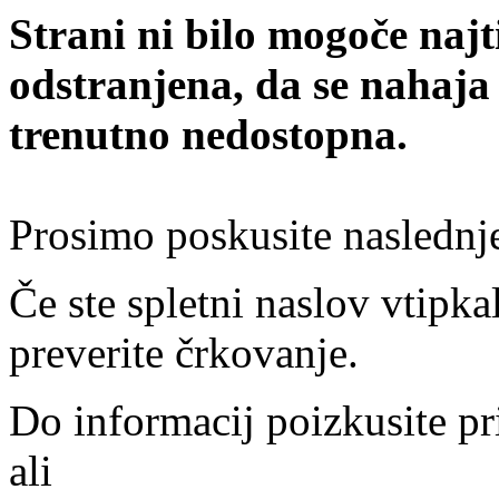
Strani ni bilo mogoče najt
odstranjena, da se nahaja
trenutno nedostopna.
Prosimo poskusite naslednj
Če ste spletni naslov vtipkal
preverite črkovanje.
Do informacij poizkusite pr
ali