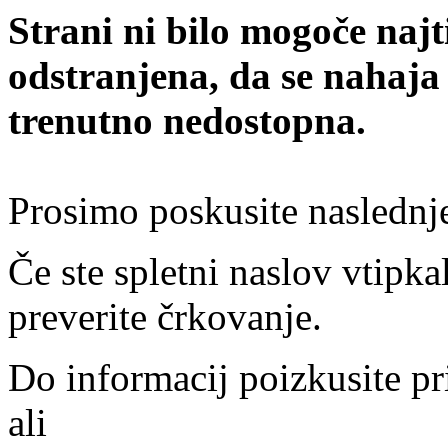
Strani ni bilo mogoče najt
odstranjena, da se nahaja
trenutno nedostopna.
Prosimo poskusite naslednj
Če ste spletni naslov vtipkal
preverite črkovanje.
Do informacij poizkusite pr
ali