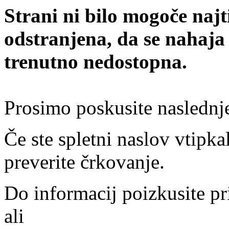
Strani ni bilo mogoče najt
odstranjena, da se nahaja
trenutno nedostopna.
Prosimo poskusite naslednj
Če ste spletni naslov vtipkal
preverite črkovanje.
Do informacij poizkusite pr
ali