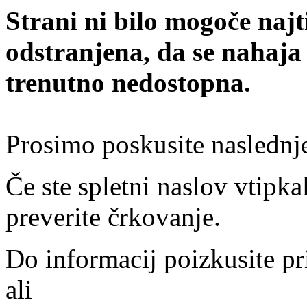
Strani ni bilo mogoče najt
odstranjena, da se nahaja
trenutno nedostopna.
Prosimo poskusite naslednj
Če ste spletni naslov vtipkal
preverite črkovanje.
Do informacij poizkusite pr
ali