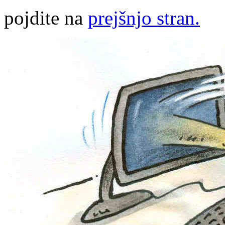
pojdite na
prejšnjo stran.