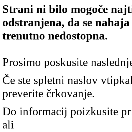
Strani ni bilo mogoče najt
odstranjena, da se nahaja
trenutno nedostopna.
Prosimo poskusite naslednj
Če ste spletni naslov vtipkal
preverite črkovanje.
Do informacij poizkusite pr
ali